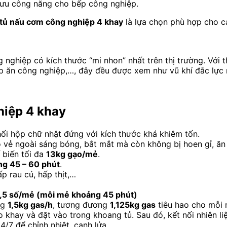
i ưu công năng cho bếp công nghiệp.
tủ nấu cơm công nghiệp 4 khay
là lựa chọn phù hợp cho c
nghiệp có kích thước “mi nhon” nhất trên thị trường. Với 
bếp ăn công nghiệp,…, đây đều được xem như vũ khí đắc lực
hiệp 4 khay
ối hộp chữ nhật đứng với kích thước khá khiêm tốn.
 vẻ ngoài sáng bóng, bắt mắt mà còn không bị hoen gỉ, ăn
 biến tối đa
13kg gạo/mẻ
.
g 45 – 60 phút
.
 rau củ, hấp thịt,…
,5 số/mẻ (mỗi mẻ khoảng 45 phút)
ng
1,5kg gas/h
, tương đương
1,125kg gas
tiêu hao cho mỗi 
o khay và đặt vào trong khoang tủ. Sau đó, kết nối nhiên l
/7 để chỉnh nhiệt, canh lửa.