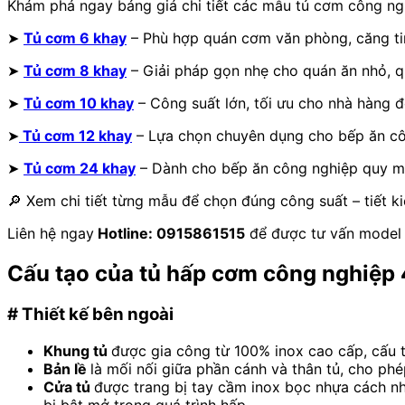
Khám phá ngay bảng giá chi tiết các mẫu tủ cơm công ngh
➤
Tủ cơm 6 khay
– Phù hợp quán cơm văn phòng, căng ti
➤
Tủ cơm 8 khay
– Giải pháp gọn nhẹ cho quán ăn nhỏ, 
➤
Tủ cơm 10 khay
– Công suất lớn, tối ưu cho nhà hàng 
➤
Tủ cơm 12 khay
– Lựa chọn chuyên dụng cho bếp ăn cô
➤
Tủ cơm 24 khay
– Dành cho bếp ăn công nghiệp quy m
🔎 Xem chi tiết từng mẫu để chọn đúng công suất – tiết kiệ
Liên hệ ngay
Hotline: 0915861515
để được tư vấn model 
Cấu tạo của tủ hấp cơm công nghiệp 
# Thiết kế bên ngoài
Khung tủ
được gia công từ 100% inox cao cấp, cấu th
Bản lề
là mối nối giữa phần cánh và thân tủ, cho ph
Cửa tủ
được trang bị tay cầm inox bọc nhựa cách nh