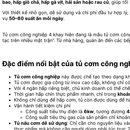
bao, hấp giò chả, hấp gà vịt, hải sản hoặc rau củ
, giúp tố
Với thiết kế nhỏ gọn, dễ sử dụng và chi phí đầu tư hợp lý,
vụ
50–80 suất ăn mỗi ngày
.
Tủ cơm công nghiệp 4 khay hiện đang là mẫu tủ cơm công 
tạc trên nhiều mặt trận”. Từ nhà hàng, quán ăn đến các 
Đặc điểm nổi bật của tủ cơm công ng
Tủ cơm công nghiệp
này được chế tạo theo dạng kh
Tủ cơm được gia công từ inox cao cấp, không chỉ có
Với 4 ngăn hấp riêng biệt, chủ kinh doanh có thể chế
Thời gian hấp chín thực phẩm nhanh, chỉ trong
khoản
Không chỉ dùng để hấp cơm, tủ còn được dùng để hấp
Vận hành tiết kiệm chi phí
Công suất tiêu thụ điện là
6kw
, tương đương
4
Công suất tiêu thụ gas của sản phẩm chỉ khoả
Tủ nấu cơm dễ sử dụng
: Chỉ cần cho nguyên liệu và
thực phẩm mà không cần người dùng phải túc trực 24