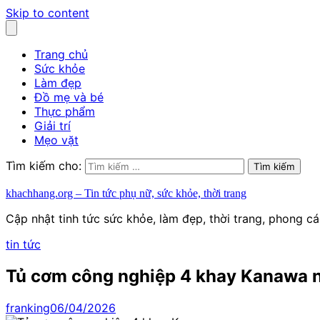
Skip to content
Trang chủ
Sức khỏe
Làm đẹp
Đồ mẹ và bé
Thực phẩm
Giải trí
Mẹo vặt
Tìm kiếm cho:
khachhang.org – Tin tức phụ nữ, sức khỏe, thời trang
Cập nhật tinh tức sức khỏe, làm đẹp, thời trang, phong c
tin tức
Tủ cơm công nghiệp 4 khay Kanawa n
franking
06/04/2026